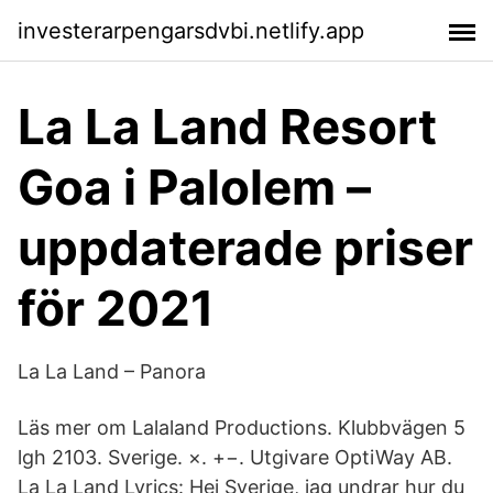
investerarpengarsdvbi.netlify.app
La La Land Resort
Goa i Palolem –
uppdaterade priser
för 2021
La La Land – Panora
Läs mer om Lalaland Productions. Klubbvägen 5
lgh 2103. Sverige. ×. +−. Utgivare OptiWay AB.
La La Land Lyrics: Hej Sverige, jag undrar hur du