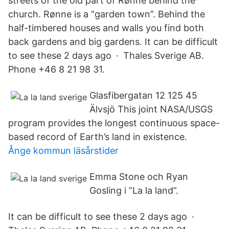
streets of the old part of Rønne behind the
church. Rønne is a “garden town”. Behind the
half-timbered houses and walls you find both
back gardens and big gardens. It can be difficult
to see these 2 days ago · Thales Sverige AB.
Phone +46 8 21 98 31.
Glasfibergatan 12 125 45
Älvsjö This joint NASA/USGS
program provides the longest continuous space-
based record of Earth’s land in existence.
Ånge kommun läsårstider
Emma Stone och Ryan
Gosling i ”La la land”.
It can be difficult to see these 2 days ago ·