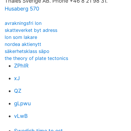
Thales Sverige AB. Phone +46 8 21 98 31.
Husaberg 570
avrakningsfri lon
skatteverket byt adress
lon som lakare
nordea aktienytt
säkerhetsklass säpo
the theory of plate tectonics
ZPhIR
xJ
QZ
gLpwu
vLwB
Swedish time to est